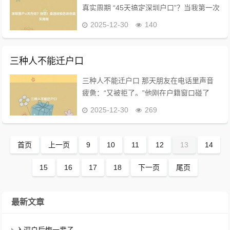
真实周期 “45天搞定深圳户口”？当我第一次
在官网看到这行字时，心里瞬间踏实了——
2025-12-30
140
深圳效率就是高！直到自己亲自跳进这条
“河”，才明白这行小字背后藏着多少“暗...
三种人不能迁户口
三种人不能迁户口 那天朋友在电话里声音
疲惫：“又被拒了。”他刚在户籍窗口碰了
壁，为老家年迈父亲迁户口的事情奔波许
2025-12-30
269
久，却总被一句“政策不允许”挡回，他气得
差点把档案袋摔在地上。 户籍迁移，本应
是社...
首页
上一页
9
10
11
12
13
14
15
16
17
18
下一页
尾页
最新文章