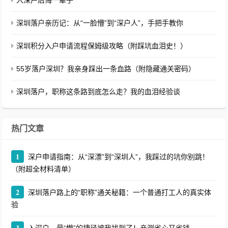
入深户后悔一辈子
深圳落户亲历记：从“一脸懵”到“深户人”，手把手教你
深圳积分入户申请流程保姆级攻略（附踩坑血泪史！）
55岁落户深圳？我亲身踩出一条血路（附隐藏通关密码）
深圳落户，职称这条路到底怎么走？我的血泪经验谈
热门文章
1
深户申请指南：从“深漂”到“深圳人”，我踩过的坑你别跳！
（附超全材料清单）
2
深圳落户路上的“职称”通关秘籍：一个普通打工人的真实体
验
3