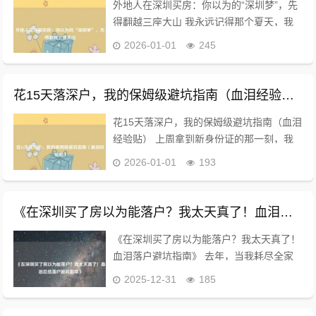
外地人在深圳买房：你以为的“深圳梦”，先
得翻越三座大山 我永远记得那个夏天，我
揣着辛辛苦苦攒下的几十万“巨款”，在深圳
2026-01-01
245
炙热的阳光下，跟着一个笑容热情的中介小
哥，冲进一个崭新楼盘的样板间——那光鲜
亮...
花15天落深户，我的保姆级避坑指南（血泪经验贴）
花15天落深户，我的保姆级避坑指南（血泪
经验贴） 上周拿到新身份证的那一刻，我
才算把心放回肚子里。从材料准备到户口页
2026-01-01
193
到手，全程15天，极限操作，汗没少流，坑
没少踩。作为一个刚经历全程的“过来
人”，...
《在深圳买了房以为能落户？我太天真了！血泪总结落户避坑指南》
《在深圳买了房以为能落户？我太天真了！
血泪落户避坑指南》 去年，当我耗尽全家
六个钱包，终于签下龙岗那套60平“老破小”
2025-12-31
185
的购房合同时，心里那叫一个扬眉吐气！红
本在手，天下我有！我甚至已经在畅想户口