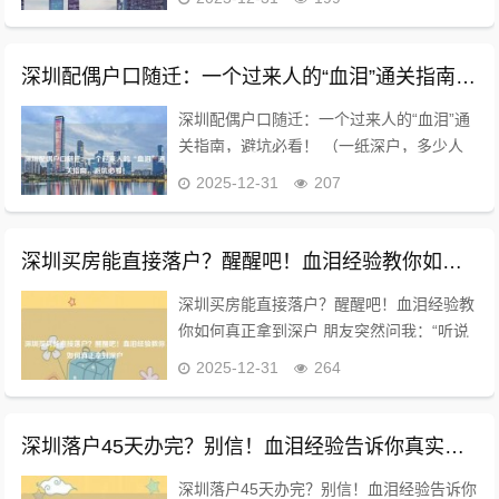
同样惨白憔悴的脸。鼠标滚轮机械下滑，那
些关于“房产积分入户”的条款密密麻麻，
像...
深圳配偶户口随迁：一个过来人的“血泪”通关指南，避坑必看！
深圳配偶户口随迁：一个过来人的“血泪”通
关指南，避坑必看！ （一纸深户，多少人
的梦） 三年前，当我和媳妇儿挤在龙华那
2025-12-31
207
间月租3800的出租屋里，看着窗外华灯初
上，我第一次动了把她户口也迁过来的念
头...
深圳买房能直接落户？醒醒吧！血泪经验教你如何真正拿到深户
深圳买房能直接落户？醒醒吧！血泪经验教
你如何真正拿到深户 朋友突然问我：“听说
在深圳买房就能落户口？真的假的？我预算
2025-12-31
264
600万，能一步到位吗？” 我差点一口茶喷
出来——这种误解，居然还在2023年...
深圳落户45天办完？别信！血泪经验告诉你真实周期
深圳落户45天办完？别信！血泪经验告诉你