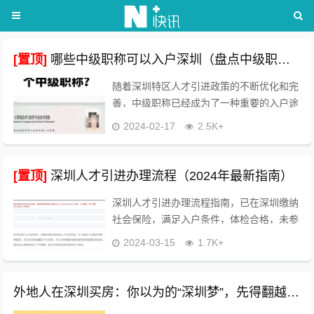
[置顶]
哪些中级职称可以入户深圳（盘点中级职称哪个最容易考）
随着深圳特区人才引进政策的不断优化和完
善，中级职称已经成为了一种重要的入户途
径。中级职称不仅是个人专业技能和行业地
2024-02-17
2.5K+
位的体现，更是许多在深圳打拼的外地户籍
人士实现落户梦想的重要“敲门砖”。本文将
详细解读...
[置顶]
深圳人才引进办理流程（2024年最新指南）
深圳人才引进办理流程指南，已在深圳缴纳
社会保险，满足入户条件，体检合格，未参
加国家禁止的组织及活动，无刑事犯罪记录
2024-03-15
1.7K+
等条件，可以在深圳申请办理入户。具体入
户条件如下：...
外地人在深圳买房：你以为的“深圳梦”，先得翻越三座大山