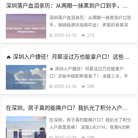
本...
深圳落户血泪亲历：从两眼一抹黑到户口到手，保姆级避坑指南在此！
深圳落户血泪亲历：从两眼一抹黑到户口到
手，保姆级避坑指南在此！ 老家的表哥深
夜一个电话打来，劈头盖脸就问："弟啊，
2025-12-31
173
都说深圳户口值钱，到底咋整？你嫂子单位
有指标，急死个人！"我握着手机苦笑，五
年前自...
🔥 深圳入户捷径！月薪没过万也能拿户口！这些中级职称真香了！
🔥 深圳入户捷径！月薪没过万也能拿户
口！这些中级职称真香了！ 凌晨三点，手
机屏幕的光幽幽地照在脸上，第N次刷着深
2025-12-31
196
圳入户的积分政策，心里那叫一个凉——学
历不够硬，社保年限还差一大截，积分算来
算去都在...
在深圳，房子真的能换户口？我扒光了积分入户政策底裤！
在深圳，房子真的能换户口？我扒光了积分
入户政策底裤！ 凌晨1点37分，我第N次刷
开深圳人社局官网，屏幕惨白的光映着一张
2025-12-31
199