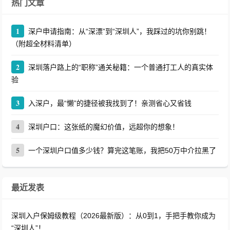
热门文章
1
深户申请指南：从“深漂”到“深圳人”，我踩过的坑你别跳！
（附超全材料清单）
2
深圳落户路上的“职称”通关秘籍：一个普通打工人的真实体
验
3
入深户，最“懒”的捷径被我找到了！亲测省心又省钱
4
深圳户口：这张纸的魔幻价值，远超你的想象！
5
一个深圳户口值多少钱？算完这笔账，我把50万中介拉黑了
最近发表
深圳入户保姆级教程（2026最新版）：从0到1，手把手教你成为
“深圳人”！