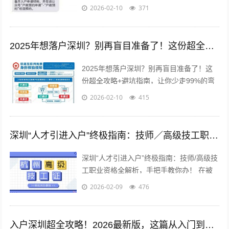
从“深漂”到“新深圳人”的过来人，我深知拿
2026-02-10
371
到那张印有“深圳市”字...
2025年想落户深圳？别再盲目准备了！这份超全攻略+避坑指南，让你少走99%的弯路
2025年想落户深圳？别再盲目准备了！这
份超全攻略+避坑指南，让你少走99%的弯
路 来了，就是深圳人。 这句口号温暖了无
2026-02-10
415
数“深漂”的心，但现实是，...
深圳“人才引进入户”终极指南：技师／高级技工职业资格全解析，手把手教你办！
深圳“人才引进入户”终极指南：技师/高级技
工职业资格全解析，手把手教你办！ 在被
誉为“中国硅谷”的深圳，无数追梦人汇聚于
2026-02-09
476
此，渴望在这片热土上扎根、发...
入户深圳超全攻略！2026最新版，这篇从入门到落户的保姆级指南就够了！