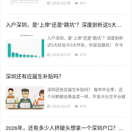
说，户口，这个承载着太多福利与身份象征
2026-02-09
411
的词汇，既熟悉又陌生。当个人房产...
入户深圳，是“上岸”还是“跳坑”？深度剖析这5大好处与3大坏处，别盲目跟风！
入户深圳，是“上岸”还是“跳坑”？深度剖析
这5大好处与3大坏处，别盲目跟风！ 在今
天的职场圈和社交网络里，“搞钱”和“搞户
2026-02-07
473
口”似乎是无数年轻人在深圳...
深圳还有应届生补贴吗？
深圳还有应届生补贴吗？ 每年毕业季，这
个问题都会像韭菜一样，在各大社交平台被
割了又长，长了又割。作为一个在深圳摸爬
2026-02-07
474
滚打了几年，也亲手帮好几位学弟学妹...
2026年，还有多少人挤破头想拿一个深圳户口？深度解析未来趋势与可能条件