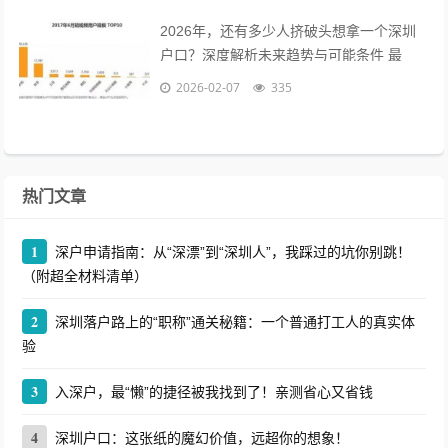
2026年，还有多少人挤破头想拿一个深圳
户口？深度解析未来趋势与可能条件 最
近，后台总有粉丝私信我，问得最多的一个
2026-02-07
335
问题是：“现在办深圳户口还来得及吗...
热门文章
1
深户申请指南：从“深漂”到“深圳人”，我踩过的坑你别跳！
（附超全材料清单）
2
深圳落户路上的“职称”通关秘籍：一个普通打工人的真实体
验
3
入深户，最“懒”的捷径被我找到了！亲测省心又省钱
4
深圳户口：这张纸的魔幻价值，远超你的想象！