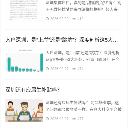
深圳集体户口，真的是“甜蜜的负担”吗？ 对
于无数怀揣梦想来到深圳打拼的年轻人来
说，户口，这个承载着太多福利与身份象征
2026-02-09
412
的词汇，既熟悉又陌生。当个人房产...
入户深圳，是“上岸”还是“跳坑”？深度剖析这5大好处与3大坏处，别盲目跟风！
入户深圳，是“上岸”还是“跳坑”？深度剖析
这5大好处与3大坏处，别盲目跟风！ 在今
天的职场圈和社交网络里，“搞钱”和“搞户
2026-02-07
474
口”似乎是无数年轻人在深圳...
深圳还有应届生补贴吗？
深圳还有应届生补贴吗？ 每年毕业季，这
个问题都会像韭菜一样，在各大社交平台被
割了又长，长了又割。作为一个在深圳摸爬
2026-02-07
477
滚打了几年，也亲手帮好几位学弟学妹...